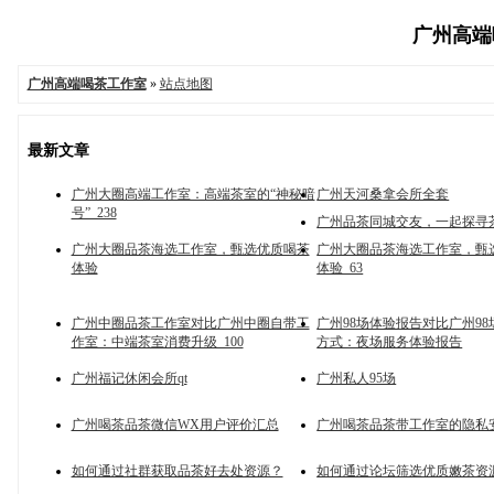
广州高端喝
广州高端喝茶工作室
»
站点地图
最新文章
广州大圈高端工作室：高端茶室的“神秘暗
广州天河桑拿会所全套
号”_238
广州品茶同城交友，一起探寻
广州大圈品茶海选工作室，甄选优质喝茶
广州大圈品茶海选工作室，甄
体验
体验_63
广州中圈品茶工作室对比广州中圈自带工
广州98场体验报告对比广州9
作室：中端茶室消费升级_100
方式：夜场服务体验报告
广州福记休闲会所qt
广州私人95场
广州喝茶品茶微信WX用户评价汇总
广州喝茶品茶带工作室的隐私
如何通过社群获取品茶好去处资源？
如何通过论坛筛选优质嫩茶资