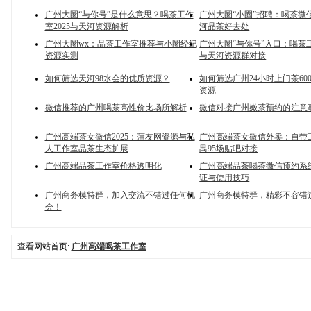
广州大圈“与你号”是什么意思？喝茶工作
广州大圈“小圈”招聘：喝茶微
室2025与天河资源解析
河品茶好去处
广州大圈wx：品茶工作室推荐与小圈经纪
广州大圈“与你号”入口：喝茶工
资源实测
与天河资源群对接
如何筛选天河98水会的优质资源？
如何筛选广州24小时上门茶60
资源
微信推荐的广州喝茶高性价比场所解析
微信对接广州嫩茶预约的注意事
广州高端茶女微信2025：蒲友网资源与私
广州高端茶女微信外卖：自带
人工作室品茶生态扩展
禺95场贴吧对接
广州高端品茶工作室价格透明化
广州高端品茶喝茶微信预约系
证与使用技巧
广州商务模特群，加入交流不错过任何机
广州商务模特群，精彩不容错
会！
查看网站首页:
广州高端喝茶工作室